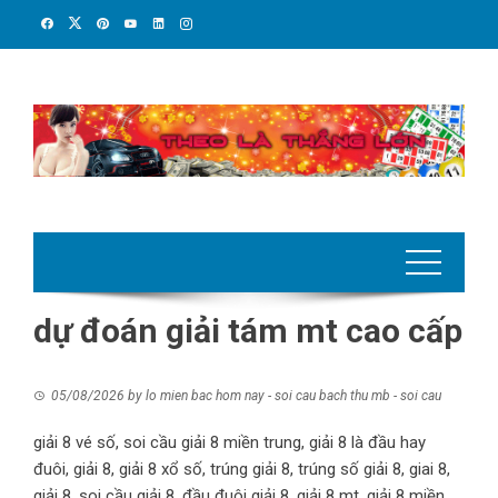
Skip
to
content
dự đoán giải tám mt cao cấp
05/08/2026
by
lo mien bac hom nay - soi cau bach thu mb - soi cau
giải 8 vé số, soi cầu giải 8 miền trung, giải 8 là đầu hay
đuôi, giải 8, giải 8 xổ số, trúng giải 8, trúng số giải 8, giai 8,
giải 8, soi cầu giải 8, đầu đuôi giải 8, giải 8 mt, giải 8 miền