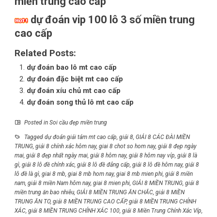
miền trung cao cấp
dự đoán vip 100 lô 3 số miền trung
cao cấp
Related Posts:
dự đoán bao lô mt cao cấp
dự đoán đặc biệt mt cao cấp
dự đoán xíu chủ mt cao cấp
dự đoán song thủ lô mt cao cấp
Posted in
Soi cầu đẹp miền trung
Tagged
dự đoán giải tám mt cao cấp
,
giải 8
,
GIẢI 8 CÁC ĐÀI MIỀN
TRUNG
,
giải 8 chính xác hôm nay
,
giai 8 chot so hom nay
,
giải 8 đẹp ngày
mai
,
giải 8 đẹp nhất ngày mai
,
giải 8 hôm nay
,
giải 8 hôm nay víp
,
giải 8 là
gì
,
giải 8 lô đề chính xác
,
giải 8 lô đề đẳng cấp
,
giải 8 lô đề hôm nay
,
giải 8
lô đề là gì
,
giai 8 mb
,
giai 8 mb hom nay
,
giai 8 mb mien phi
,
giải 8 miền
nam
,
giải 8 miền Nam hôm nay
,
giai 8 mien phi
,
GIẢI 8 MIỀN TRUNG
,
giải 8
miền trung ăn bao nhiêu
,
GIẢI 8 MIỀN TRUNG ĂN CHẮC
,
giải 8 MIỀN
TRUNG ĂN TO
,
giải 8 MIỀN TRUNG CAO CẤP
,
giải 8 MIỀN TRUNG CHÍNH
XÁC
,
giải 8 MIỀN TRUNG CHÍNH XÁC 100
,
giải 8 Miền Trung Chính Xác Víp
,