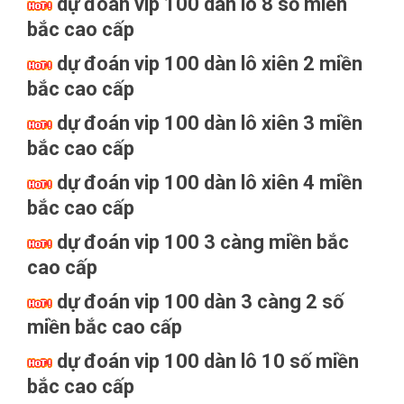
dự đoán vip 100 dàn lô 8 số miền
bắc cao cấp
dự đoán vip 100 dàn lô xiên 2 miền
bắc cao cấp
dự đoán vip 100 dàn lô xiên 3 miền
bắc cao cấp
dự đoán vip 100 dàn lô xiên 4 miền
bắc cao cấp
dự đoán vip 100 3 càng miền bắc
cao cấp
dự đoán vip 100 dàn 3 càng 2 số
miền bắc cao cấp
dự đoán vip 100 dàn lô 10 số miền
bắc cao cấp