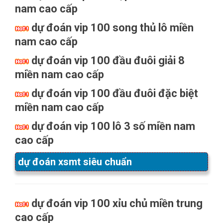
nam cao cấp
dự đoán vip 100 song thủ lô miền
nam cao cấp
dự đoán vip 100 đầu đuôi giải 8
miền nam cao cấp
dự đoán vip 100 đầu đuôi đặc biệt
miền nam cao cấp
dự đoán vip 100 lô 3 số miền nam
cao cấp
dự đoán xsmt siêu chuẩn
dự đoán vip 100 xỉu chủ miền trung
cao cấp