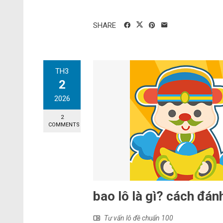
SHARE
TH3
2
2026
2
COMMENTS
bao lô là gì? cách đán
Tư vấn lô đề chuẩn 100