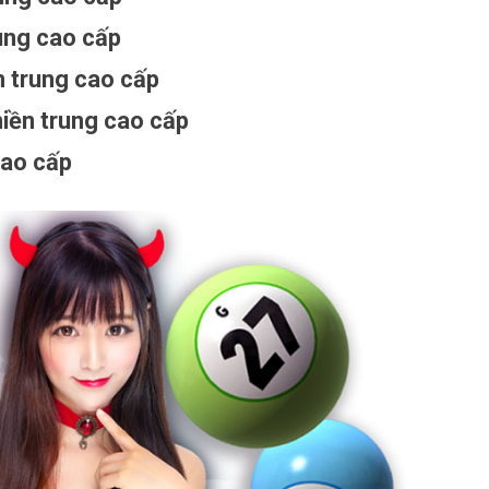
ung cao cấp
n trung cao cấp
miền trung cao cấp
cao cấp