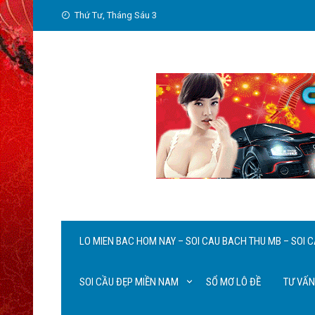
Skip
Thứ Tư, Tháng Sáu 3
to
content
LO MIEN BAC HOM NAY – SOI CAU BACH THU MB – SOI 
SOI CẦU ĐẸP MIỀN NAM
SỔ MƠ LÔ ĐỀ
TƯ VẤN