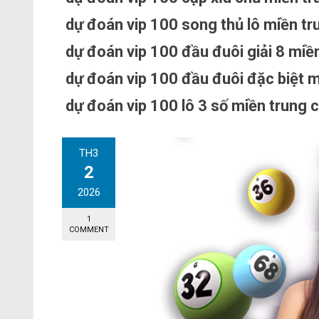
dự đoán vip 100 song thủ lô miền tr
dự đoán vip 100 đầu đuôi giải 8 miề
dự đoán vip 100 đầu đuôi đặc biệt 
dự đoán vip 100 lô 3 số miền trung 
TH3
2
2026
1
COMMENT