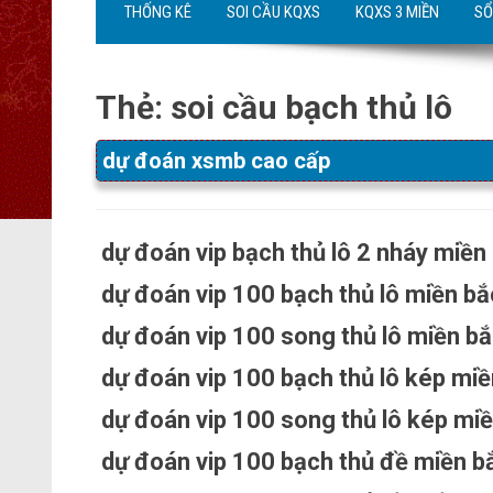
THỐNG KÊ
SOI CẦU KQXS
KQXS 3 MIỀN
SỔ
Thẻ:
soi cầu bạch thủ lô
dự đoán xsmb cao cấp
dự đoán vip bạch thủ lô 2 nháy miền
dự đoán vip 100 bạch thủ lô miền b
dự đoán vip 100 song thủ lô miền b
dự đoán vip 100 bạch thủ lô kép mi
dự đoán vip 100 song thủ lô kép mi
dự đoán vip 100 bạch thủ đề miền b