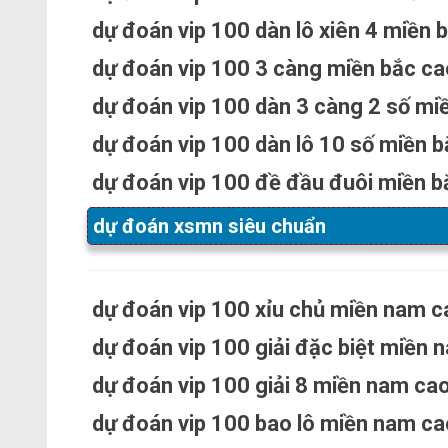
dự đoán vip 100 dàn lô xiên 4 miền 
dự đoán vip 100 3 càng miền bắc ca
dự đoán vip 100 dàn 3 càng 2 số mi
dự đoán vip 100 dàn lô 10 số miền 
dự đoán vip 100 đề đầu đuôi miền b
dự đoán xsmn siêu chuẩn
dự đoán vip 100 xỉu chủ miền nam c
dự đoán vip 100 giải đặc biệt miền 
dự đoán vip 100 giải 8 miền nam ca
dự đoán vip 100 bao lô miền nam ca