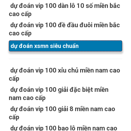
dự đoán vip 100 dàn lô 10 số miền bắc
cao cấp
dự đoán vip 100 đề đầu đuôi miền bắc
cao cấp
dự đoán xsmn siêu chuẩn
dự đoán vip 100 xỉu chủ miền nam cao
cấp
dự đoán vip 100 giải đặc biệt miền
nam cao cấp
dự đoán vip 100 giải 8 miền nam cao
cấp
dự đoán vip 100 bao lô miền nam cao