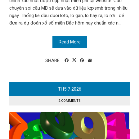
chính xác nhất được cập nhật miễn phí tại website. Các
chuyên soi cầu MB sẽ dựa vào dữ liệu kqxsmb trong nhiều
ngày. Thống kê đầu đuôi loto, lô gan, lô hay ra, lô rơi… để
đưa ra dự đoán xổ số miền Bắc hôm nay chuẩn xác n...
Read More
SHARE
TH5
7
2026
2 COMMENTS