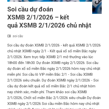
Soi cầu dự đoán
XSMB 2/1/2026 – kết
quả XSMB 2/1/2026 chủ nhật
soi cầu
Soi cầu dự đoán XSMB 2/1/2026 - kết quả XSMB 2/1/2026
chủ nhật XSMB ngày 2/1 - Kết quả xổ số miền Bắc ngày
2/1/2026. Xem trực tiếp XSMB 2/1 mở thưởng vào lúc
18h00 đến 18h30. Dự đoán XSMB ngày 2/1/2026. Soi cầu
dự đoán xổ số miền Bắc ngày 2/1/2026 hôm nay chủ nhật
miễn phí. Soi cầu lô VIP miền Bắc 2/1 - Soi cầu XSMB
2/1/2026 siêu chuẩn. Dự đoán XSMB ngày 2/1/2026 - Soi
cầu dự đoán kết quả xổ số miền Bắc 2/1 chủ nhật hôm
nay chính xác, miễn phí. Tham khảo soi cầu XSMB
2/1/2026, Chốt số miền Bắc 2/1/2026 siêu chuẩn Dự đoán
XSMB ngày 2/1/2026 Soi cầu miền Bắc hôm nay chủ nhật