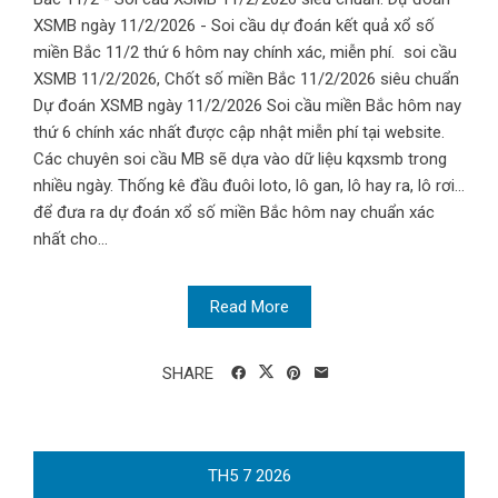
XSMB ngày 11/2/2026 - Soi cầu dự đoán kết quả xổ số
miền Bắc 11/2 thứ 6 hôm nay chính xác, miễn phí. soi cầu
XSMB 11/2/2026, Chốt số miền Bắc 11/2/2026 siêu chuẩn
Dự đoán XSMB ngày 11/2/2026 Soi cầu miền Bắc hôm nay
thứ 6 chính xác nhất được cập nhật miễn phí tại website.
Các chuyên soi cầu MB sẽ dựa vào dữ liệu kqxsmb trong
nhiều ngày. Thống kê đầu đuôi loto, lô gan, lô hay ra, lô rơi…
để đưa ra dự đoán xổ số miền Bắc hôm nay chuẩn xác
nhất cho...
Read More
SHARE
TH5
7
2026