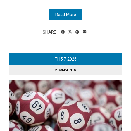
Read More
SHARE
TH5
7
2026
2 COMMENTS