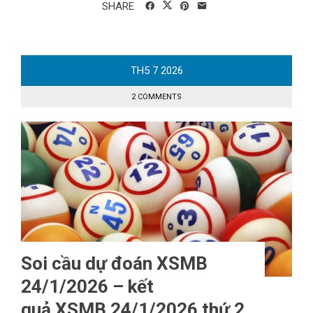
SHARE
TH5
7
2026
2 COMMENTS
Soi cầu dự đoán XSMB
24/1/2026 – kết
quả XSMB 24/1/2026 thứ 2