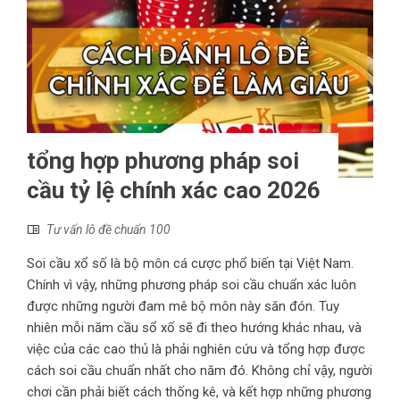
tổng hợp phương pháp soi
cầu tỷ lệ chính xác cao 2026
Tư vấn lô đề chuẩn 100
Soi cầu xổ số là bộ môn cá cược phổ biến tại Việt Nam.
Chính vì vậy, những phương pháp soi cầu chuẩn xác luôn
được những người đam mê bộ môn này săn đón. Tuy
nhiên mỗi năm cầu sổ xố sẽ đi theo hướng khác nhau, và
việc của các cao thủ là phải nghiên cứu và tổng hợp được
cách soi cầu chuẩn nhất cho năm đó. Không chỉ vậy, người
chơi cần phải biết cách thống kê, và kết hợp những phương