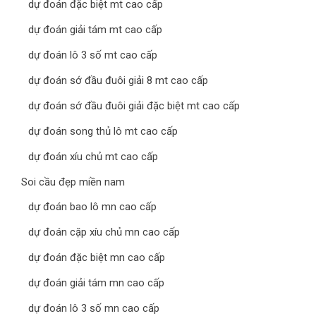
dự đoán đặc biệt mt cao cấp
dự đoán giải tám mt cao cấp
dự đoán lô 3 số mt cao cấp
dự đoán sớ đầu đuôi giải 8 mt cao cấp
dự đoán sớ đầu đuôi giải đặc biệt mt cao cấp
dự đoán song thủ lô mt cao cấp
dự đoán xíu chủ mt cao cấp
Soi cầu đẹp miền nam
dự đoán bao lô mn cao cấp
dự đoán cặp xíu chủ mn cao cấp
dự đoán đặc biệt mn cao cấp
dự đoán giải tám mn cao cấp
dự đoán lô 3 số mn cao cấp