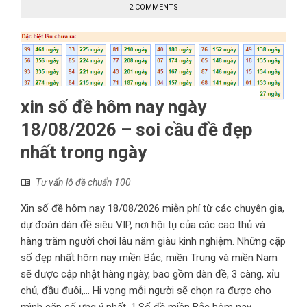
2 COMMENTS
xin số đề hôm nay ngày
18/08/2026 – soi cầu đề đẹp
nhất trong ngày
Tư vấn lô đề chuẩn 100
Xin số đề hôm nay 18/08/2026 miễn phí từ các chuyên gia,
dự đoán dàn đề siêu VIP, nơi hội tụ của các cao thủ và
hàng trăm người chơi lâu năm giàu kinh nghiệm. Những cặp
số đẹp nhất hôm nay miền Bắc, miền Trung và miền Nam
sẽ được cập nhật hàng ngày, bao gồm dàn đề, 3 càng, xỉu
chủ, đầu đuôi,… Hi vọng mỗi người sẽ chọn ra được cho