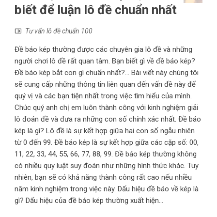
biết để luận lô đề chuẩn nhất
Tư vấn lô đề chuẩn 100
Đề báo kép thường được các chuyên gia lô đề và những
người chơi lô đề rất quan tâm. Bạn biết gì về đề báo kép?
Đề báo kép bắt con gì chuẩn nhất?… Bài viết này chúng tôi
sẽ cung cấp những thông tin liên quan đến vấn đề này để
quý vị và các bạn tiện nhất trong việc tìm hiểu của mình.
Chúc quý anh chị em luôn thành công với kinh nghiệm giải
lô đoán đề và đưa ra những con số chính xác nhất. Đề báo
kép là gì? Lô đề là sự kết hợp giữa hai con số ngẫu nhiên
từ 0 đến 99. Đề báo kép là sự kết hợp giữa các cặp số: 00,
11, 22, 33, 44, 55, 66, 77, 88, 99. Đề báo kép thường không
có nhiều quy luật suy đoán như những hình thức khác. Tuy
nhiên, bạn sẽ có khả năng thành công rất cao nếu nhiều
năm kinh nghiệm trong việc này. Dấu hiệu đề báo về kép là
gì? Dấu hiệu của đề báo kép thường xuất hiện...