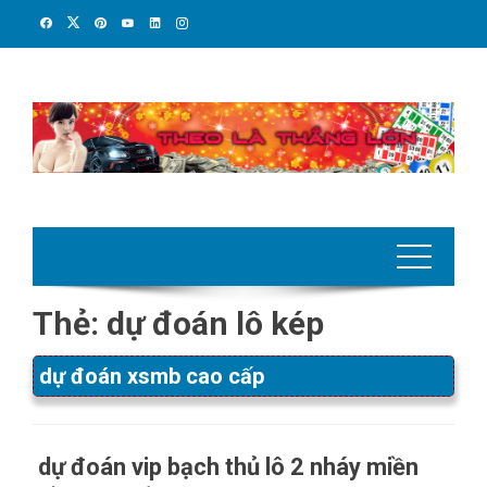
Skip
to
content
Thẻ:
dự đoán lô kép
dự đoán xsmb cao cấp
dự đoán vip bạch thủ lô 2 nháy miền