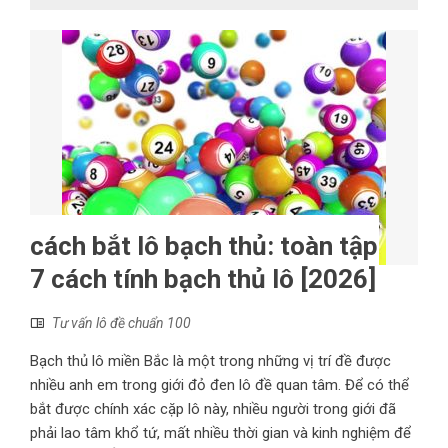
cách bắt lô bạch thủ: toàn tập
7 cách tính bạch thủ lô [2026]
Tư vấn lô đề chuẩn 100
Bạch thủ lô miền Bắc là một trong những vị trí đề được
nhiều anh em trong giới đỏ đen lô đề quan tâm. Để có thể
bắt được chính xác cặp lô này, nhiều người trong giới đã
phải lao tâm khổ tứ, mất nhiều thời gian và kinh nghiệm để