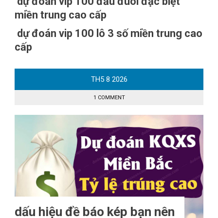
dự đoán vip 100 đầu đuôi đặc biệt
miền trung cao cấp
dự đoán vip 100 lô 3 số miền trung cao
cấp
TH5
8
2026
1 COMMENT
dấu hiệu đề báo kép bạn nên