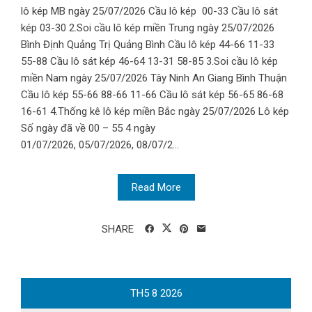
lô kép MB ngày 25/07/2026 Cầu lô kép 00-33 Cầu lô sát
kép 03-30 2.Soi cầu lô kép miền Trung ngày 25/07/2026
Bình Định Quảng Trị Quảng Bình Cầu lô kép 44-66 11-33
55-88 Cầu lô sát kép 46-64 13-31 58-85 3.Soi cầu lô kép
miền Nam ngày 25/07/2026 Tây Ninh An Giang Bình Thuận
Cầu lô kép 55-66 88-66 11-66 Cầu lô sát kép 56-65 86-68
16-61 4.Thống kê lô kép miền Bắc ngày 25/07/2026 Lô kép
Số ngày đã về 00 – 55 4 ngày
01/07/2026, 05/07/2026, 08/07/2...
Read More
SHARE
TH5
8
2026