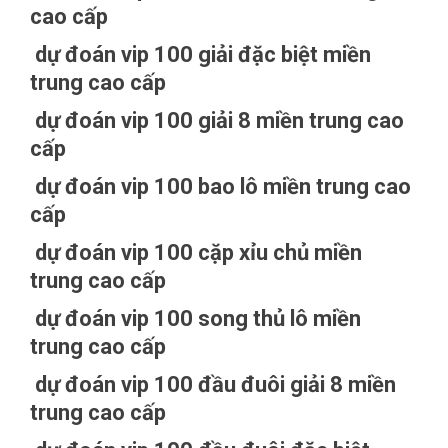
cao cấp
dự đoán vip 100 giải đặc biệt miền
trung cao cấp
dự đoán vip 100 giải 8 miền trung cao
cấp
dự đoán vip 100 bao lô miền trung cao
cấp
dự đoán vip 100 cặp xỉu chủ miền
trung cao cấp
dự đoán vip 100 song thủ lô miền
trung cao cấp
dự đoán vip 100 đầu đuôi giải 8 miền
trung cao cấp