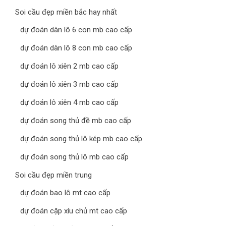
Soi cầu đẹp miền bắc hay nhất
dự đoán dàn lô 6 con mb cao cấp
dự đoán dàn lô 8 con mb cao cấp
dự đoán lô xiên 2 mb cao cấp
dự đoán lô xiên 3 mb cao cấp
dự đoán lô xiên 4 mb cao cấp
dự đoán song thủ đề mb cao cấp
dự đoán song thủ lô kép mb cao cấp
dự đoán song thủ lô mb cao cấp
Soi cầu đẹp miền trung
dự đoán bao lô mt cao cấp
dự đoán cặp xíu chủ mt cao cấp