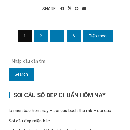
SHARE
Điều
1
2
…
6
Tiếp theo
hướng
bài
viết
Search
SOI CẦU SỐ ĐẸP CHUẨN HÔM NAY
lo mien bac hom nay – soi cau bach thu mb – soi cau
Soi cầu đẹp miền bắc