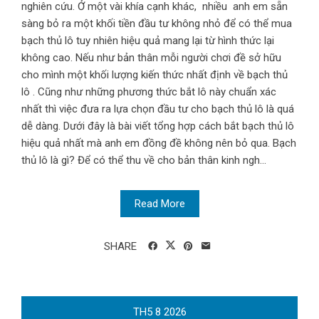
nghiên cứu. Ở một vài khía cạnh khác, nhiều anh em sẵn
sàng bỏ ra một khối tiền đầu tư không nhỏ để có thể mua
bạch thủ lô tuy nhiên hiệu quả mang lại từ hình thức lại
không cao. Nếu như bản thân mỗi người chơi đề sở hữu
cho mình một khối lượng kiến thức nhất định về bạch thủ
lô . Cũng như những phương thức bắt lô này chuẩn xác
nhất thì việc đưa ra lựa chọn đầu tư cho bạch thủ lô là quá
dễ dàng. Dưới đây là bài viết tổng hợp cách bắt bạch thủ lô
hiệu quả nhất mà anh em đồng đề không nên bỏ qua. Bạch
thủ lô là gì? Để có thể thu về cho bản thân kinh ngh...
Read More
SHARE
TH5
8
2026