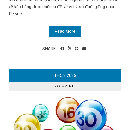
về kép bằng được hiểu là đề về với 2 số đuôi giống nhau:
Đề về k...
Read More
SHARE
TH5
8
2026
2 COMMENTS