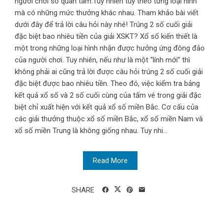
người chơi số quan tâm.Tuy nhiên tùy theo từng loại hình
mà có những mức thưởng khác nhau. Tham khảo bài viết
dưới đây để trả lời câu hỏi này nhé! Trúng 2 số cuối giải
đặc biệt bao nhiêu tiền của giải XSKT? Xổ số kiến thiết là
một trong những loại hình nhận được hưởng ứng đông đảo
của người chơi. Tuy nhiên, nếu như là một “lính mới” thì
không phải ai cũng trả lời được câu hỏi trúng 2 số cuối giải
đặc biệt được bao nhiêu tiền. Theo đó, việc kiểm tra bảng
kết quả xổ số và 2 số cuối cùng của tấm vé trong giải đặc
biệt chỉ xuất hiện với kết quả xổ số miền Bắc. Cơ cấu của
các giải thưởng thuộc xổ số miền Bắc, xổ số miền Nam và
xổ số miền Trung là không giống nhau. Tuy nhi...
Read More
SHARE