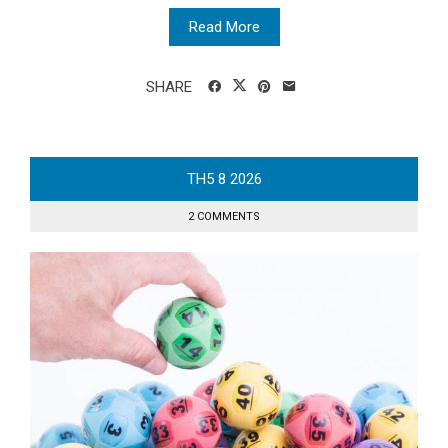
Read More
SHARE
TH5
8
2026
2 COMMENTS