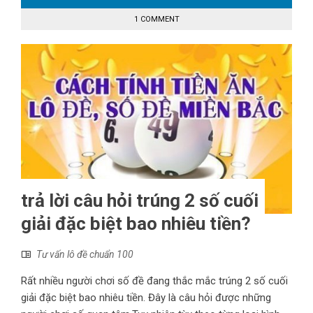
1 COMMENT
trả lời câu hỏi trúng 2 số cuối
giải đặc biệt bao nhiêu tiền?
Tư vấn lô đề chuẩn 100
Rất nhiều người chơi số đề đang thắc mắc trúng 2 số cuối
giải đặc biệt bao nhiêu tiền. Đây là câu hỏi được những