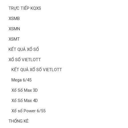
TRỰC TIẾP KQXS
XSMB
XSMN
XSMT
KẾT QUẢ XỔ SỐ
XỔ SỐ VIETLOTT
KẾT QUẢ XỔ SỐ VIETLOTT
Mega 6/45
Xổ Số Max 3D
Xổ Số Max 4D
Xổ số Power 6/55
THỐNG KÊ