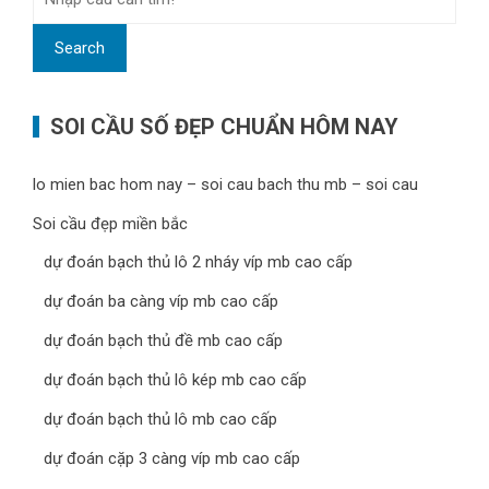
Search
SOI CẦU SỐ ĐẸP CHUẨN HÔM NAY
lo mien bac hom nay – soi cau bach thu mb – soi cau
Soi cầu đẹp miền bắc
dự đoán bạch thủ lô 2 nháy víp mb cao cấp
dự đoán ba càng víp mb cao cấp
dự đoán bạch thủ đề mb cao cấp
dự đoán bạch thủ lô kép mb cao cấp
dự đoán bạch thủ lô mb cao cấp
dự đoán cặp 3 càng víp mb cao cấp