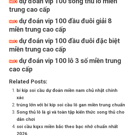
dự đoán vip 100 song thủ lô miền
trung cao cấp
dự đoán vip 100 đầu đuôi giải 8
miền trung cao cấp
dự đoán vip 100 đầu đuôi đặc biệt
miền trung cao cấp
dự đoán vip 100 lô 3 số miền trung
cao cấp
Related Posts:
bí kíp soi cầu dự đoán miền nam chủ nhật chính
xác
trúng lớn với bí kíp soi cầu lô gan miền trung chuẩn
Song thủ lô là gì và toàn tập kiến thức song thủ cho
dân chơi
soi cầu kqxs miền bắc theo bạc nhớ chuẩn nhất
2026