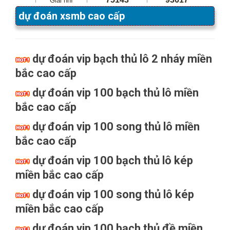
dự đoán xsmb cao cấp
dự đoán vip bạch thủ lô 2 nháy miền
bắc cao cấp
dự đoán vip 100 bạch thủ lô miền
bắc cao cấp
dự đoán vip 100 song thủ lô miền
bắc cao cấp
dự đoán vip 100 bạch thủ lô kép
miền bắc cao cấp
dự đoán vip 100 song thủ lô kép
miền bắc cao cấp
dự đoán vip 100 bạch thủ đề miền