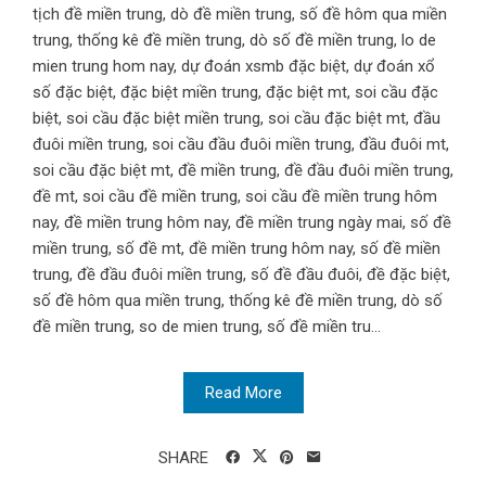
tịch đề miền trung, dò đề miền trung, số đề hôm qua miền
trung, thống kê đề miền trung, dò số đề miền trung, lo de
mien trung hom nay, dự đoán xsmb đặc biệt, dự đoán xổ
số đặc biệt, đặc biệt miền trung, đặc biệt mt, soi cầu đặc
biệt, soi cầu đặc biệt miền trung, soi cầu đặc biệt mt, đầu
đuôi miền trung, soi cầu đầu đuôi miền trung, đầu đuôi mt,
soi cầu đặc biệt mt, đề miền trung, đề đầu đuôi miền trung,
đề mt, soi cầu đề miền trung, soi cầu đề miền trung hôm
nay, đề miền trung hôm nay, đề miền trung ngày mai, số đề
miền trung, số đề mt, đề miền trung hôm nay, số đề miền
trung, đề đầu đuôi miền trung, số đề đầu đuôi, đề đặc biệt,
số đề hôm qua miền trung, thống kê đề miền trung, dò số
đề miền trung, so de mien trung, số đề miền tru...
Read More
SHARE