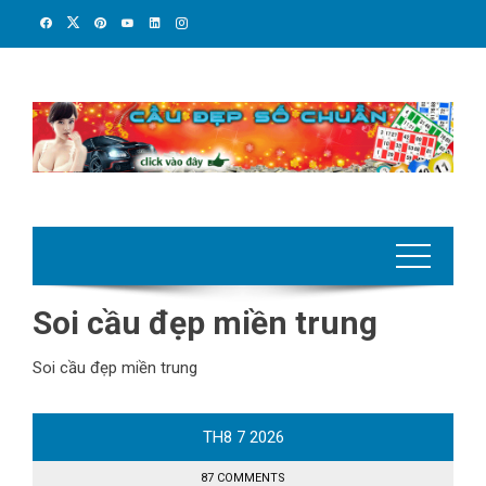
Skip
to
content
Soi cầu đẹp miền trung
Soi cầu đẹp miền trung
TH8
7
2026
87 COMMENTS