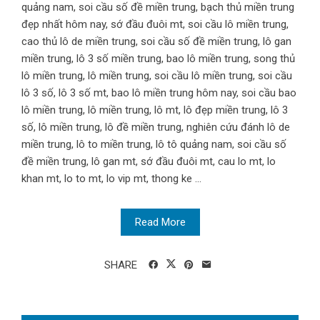
quảng nam, soi cầu số đề miền trung, bạch thủ miền trung
đẹp nhất hôm nay, sớ đầu đuôi mt, soi cầu lô miền trung,
cao thủ lô de miền trung, soi cầu số đề miền trung, lô gan
miền trung, lô 3 số miền trung, bao lô miền trung, song thủ
lô miền trung, lô miền trung, soi cầu lô miền trung, soi cầu
lô 3 số, lô 3 số mt, bao lô miền trung hôm nay, soi cầu bao
lô miền trung, lô miền trung, lô mt, lô đẹp miền trung, lô 3
số, lô miền trung, lô đề miền trung, nghiên cứu đánh lô de
miền trung, lô to miền trung, lô tô quảng nam, soi cầu số
đề miền trung, lô gan mt, sớ đầu đuôi mt, cau lo mt, lo
khan mt, lo to mt, lo vip mt, thong ke ...
Read More
SHARE