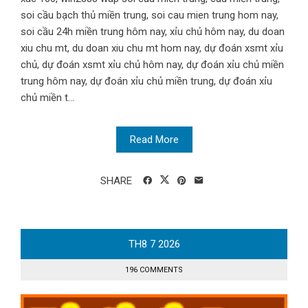
soi cầu bạch thủ miền trung, soi cau mien trung hom nay,
soi cầu 24h miền trung hôm nay, xỉu chủ hôm nay, du doan
xiu chu mt, du doan xiu chu mt hom nay, dự đoán xsmt xỉu
chủ, dự đoán xsmt xỉu chủ hôm nay, dự đoán xỉu chủ miền
trung hôm nay, dự đoán xỉu chủ miền trung, dự đoán xỉu
chủ miền t...
Read More
SHARE
TH8
7
2026
196 COMMENTS