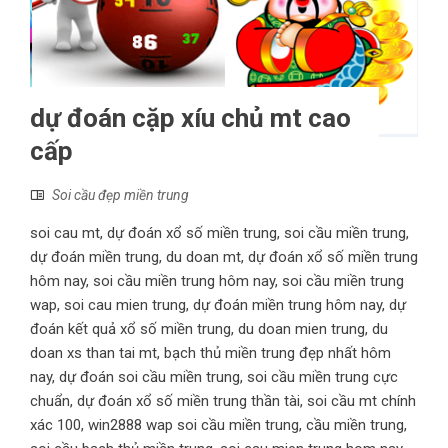
dự đoán cặp xíu chủ mt cao
cấp
Soi cầu đẹp miền trung
soi cau mt, dự đoán xổ số miền trung, soi cầu miền trung,
dự đoán miền trung, du doan mt, dự đoán xổ số miền trung
hôm nay, soi cầu miền trung hôm nay, soi cầu miền trung
wap, soi cau mien trung, dự đoán miền trung hôm nay, dự
đoán kết quả xổ số miền trung, du doan mien trung, du
doan xs than tai mt, bạch thủ miền trung đẹp nhất hôm
nay, dự đoán soi cầu miền trung, soi cầu miền trung cực
chuẩn, dự đoán xổ số miền trung thần tài, soi cầu mt chính
xác 100, win2888 wap soi cầu miền trung, cầu miền trung,