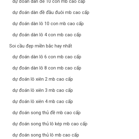
dự đoán dàn đề 10 con mb cao cấp
dự đoán dàn đề đầu đuôi mb cao cấp
dự đoán dàn lô 10 con mb cao cấp
dự đoán dàn lô 4 con mb cao cấp
Soi cầu đẹp miền bắc hay nhất
dự đoán dàn lô 6 con mb cao cấp
dự đoán dàn lô 8 con mb cao cấp
dự đoán lô xiên 2 mb cao cấp
dự đoán lô xiên 3 mb cao cấp
dự đoán lô xiên 4 mb cao cấp
dự đoán song thủ đề mb cao cấp
dự đoán song thủ lô kép mb cao cấp
dự đoán song thủ lô mb cao cấp