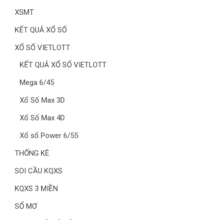
XSMT
KẾT QUẢ XỔ SỐ
XỔ SỐ VIETLOTT
KẾT QUẢ XỔ SỐ VIETLOTT
Mega 6/45
Xổ Số Max 3D
Xổ Số Max 4D
Xổ số Power 6/55
THỐNG KÊ
SOI CẦU KQXS
KQXS 3 MIỀN
SỔ MƠ