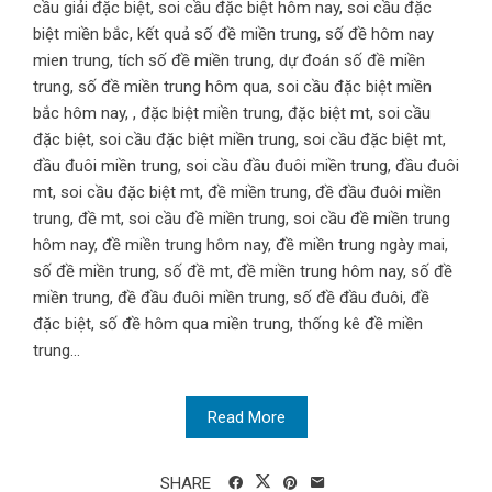
cầu giải đặc biệt, soi cầu đặc biệt hôm nay, soi cầu đặc
biệt miền bắc, kết quả số đề miền trung, số đề hôm nay
mien trung, tích số đề miền trung, dự đoán số đề miền
trung, số đề miền trung hôm qua, soi cầu đặc biệt miền
bắc hôm nay, , đặc biệt miền trung, đặc biệt mt, soi cầu
đặc biệt, soi cầu đặc biệt miền trung, soi cầu đặc biệt mt,
đầu đuôi miền trung, soi cầu đầu đuôi miền trung, đầu đuôi
mt, soi cầu đặc biệt mt, đề miền trung, đề đầu đuôi miền
trung, đề mt, soi cầu đề miền trung, soi cầu đề miền trung
hôm nay, đề miền trung hôm nay, đề miền trung ngày mai,
số đề miền trung, số đề mt, đề miền trung hôm nay, số đề
miền trung, đề đầu đuôi miền trung, số đề đầu đuôi, đề
đặc biệt, số đề hôm qua miền trung, thống kê đề miền
trung...
Read More
SHARE