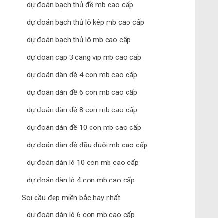
dự đoán bạch thủ đề mb cao cấp
dự đoán bạch thủ lô kép mb cao cấp
dự đoán bạch thủ lô mb cao cấp
dự đoán cặp 3 càng víp mb cao cấp
dự đoán dàn đề 4 con mb cao cấp
dự đoán dàn đề 6 con mb cao cấp
dự đoán dàn đề 8 con mb cao cấp
dự đoán dàn đề 10 con mb cao cấp
dự đoán dàn đề đầu đuôi mb cao cấp
dự đoán dàn lô 10 con mb cao cấp
dự đoán dàn lô 4 con mb cao cấp
Soi cầu đẹp miền bắc hay nhất
dự đoán dàn lô 6 con mb cao cấp