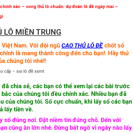
chính xác – song thủ lô chuẩn. dự đoán lô đề ngày mai –
gi
 LÔ MIỀN TRUNG
i Việt Nam. Với đội ngũ
CAO THỦ LÔ ĐỀ
chốt số
 chính là mang thành công đến cho bạn!. Hãy thử
ủa chúng tôi nhé!!
o cấp – soi lô đề xsmt
đã chia sẻ, các bạn có thể xem lại các bài trước
n bắc của chúng tôi đều chính xác. Nhiều bạn đã
u của chúng tôi. Số cực chuẩn, khi lấy số các bạn
 lấy tiền về.
y số đúng nơi. Đặt niềm tin đúng chỗ. Đến với
ạn cũng ăn lớn nhé. Đừng bất ngờ vì ngày nào lấy