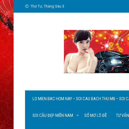
Skip
Thứ Tư, Tháng Sáu 3
to
content
LO MIEN BAC HOM NAY – SOI CAU BACH THU MB – SOI 
SOI CẦU ĐẸP MIỀN NAM
SỔ MƠ LÔ ĐỀ
TƯ VẤN