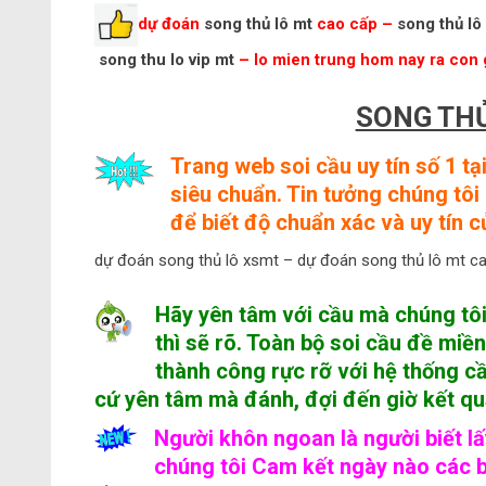
dự đoán
song thủ lô mt
cao cấp –
song thủ lô
song thu lo vip mt
– lo mien trung hom nay ra con 
SONG THỦ
Trang web soi cầu uy tín số 1 tạ
siêu chuẩn. Tin tưởng chúng tôi
để biết độ chuẩn xác và uy tín c
dự đoán song thủ lô xsmt – dự đoán song thủ lô mt ca
Hãy yên tâm với cầu mà chúng tôi 
thì sẽ rõ. Toàn bộ soi cầu đề miề
thành công rực rỡ với hệ thống cầ
cứ yên tâm mà đánh, đợi đến giờ kết quả
Người khôn ngoan là người biết lấ
chúng tôi Cam kết ngày nào các b