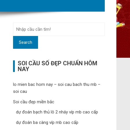
Search
SOI CẦU SỐ ĐẸP CHUẨN HÔM
NAY
lo mien bac hom nay – soi cau bach thu mb –
soi cau
Soi cầu đẹp miền bắc
dự đoán bạch thủ lô 2 nháy víp mb cao cấp
dự đoán ba càng víp mb cao cấp