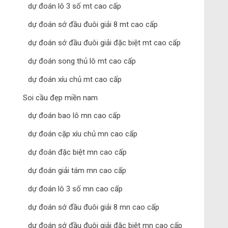
dự đoán lô 3 số mt cao cấp
dự đoán sớ đầu đuôi giải 8 mt cao cấp
dự đoán sớ đầu đuôi giải đặc biệt mt cao cấp
dự đoán song thủ lô mt cao cấp
dự đoán xíu chủ mt cao cấp
Soi cầu đẹp miền nam
dự đoán bao lô mn cao cấp
dự đoán cặp xíu chủ mn cao cấp
dự đoán đặc biệt mn cao cấp
dự đoán giải tám mn cao cấp
dự đoán lô 3 số mn cao cấp
dự đoán sớ đầu đuôi giải 8 mn cao cấp
dự đoán sớ đầu đuôi giải đặc biệt mn cao cấp