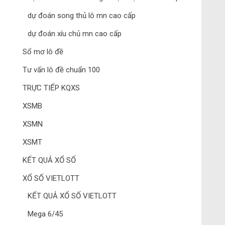
dự đoán song thủ lô mn cao cấp
dự đoán xíu chủ mn cao cấp
Sổ mơ lô đề
Tư vấn lô đề chuẩn 100
TRỰC TIẾP KQXS
XSMB
XSMN
XSMT
KẾT QUẢ XỔ SỐ
XỔ SỐ VIETLOTT
KẾT QUẢ XỔ SỐ VIETLOTT
Mega 6/45