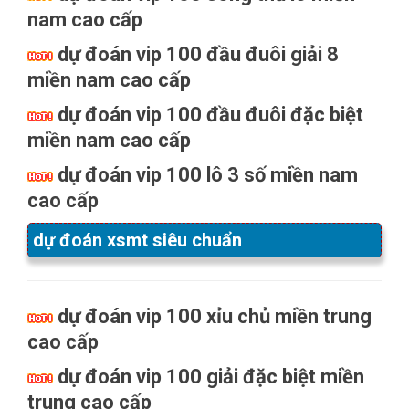
nam cao cấp
dự đoán vip 100 đầu đuôi giải 8
miền nam cao cấp
dự đoán vip 100 đầu đuôi đặc biệt
miền nam cao cấp
dự đoán vip 100 lô 3 số miền nam
cao cấp
dự đoán xsmt siêu chuẩn
dự đoán vip 100 xỉu chủ miền trung
cao cấp
dự đoán vip 100 giải đặc biệt miền
trung cao cấp