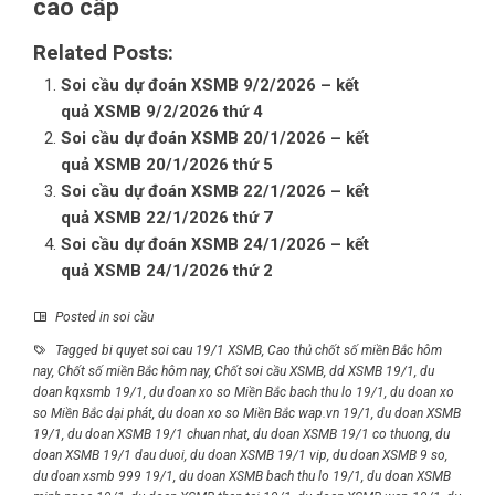
cao cấp
Related Posts:
Soi cầu dự đoán XSMB 9/2/2026 – kết
quả XSMB 9/2/2026 thứ 4
Soi cầu dự đoán XSMB 20/1/2026 – kết
quả XSMB 20/1/2026 thứ 5
Soi cầu dự đoán XSMB 22/1/2026 – kết
quả XSMB 22/1/2026 thứ 7
Soi cầu dự đoán XSMB 24/1/2026 – kết
quả XSMB 24/1/2026 thứ 2
Posted in
soi cầu
Tagged
bi quyet soi cau 19/1 XSMB
,
Cao thủ chốt số miền Bắc hôm
nay
,
Chốt số miền Bắc hôm nay
,
Chốt soi cầu XSMB
,
dd XSMB 19/1
,
du
doan kqxsmb 19/1
,
du doan xo so Miền Bắc bach thu lo 19/1
,
du doan xo
so Miền Bắc dại phát
,
du doan xo so Miền Bắc wap.vn 19/1
,
du doan XSMB
19/1
,
du doan XSMB 19/1 chuan nhat
,
du doan XSMB 19/1 co thuong
,
du
doan XSMB 19/1 dau duoi
,
du doan XSMB 19/1 vip
,
du doan XSMB 9 so
,
du doan xsmb 999 19/1
,
du doan XSMB bach thu lo 19/1
,
du doan XSMB