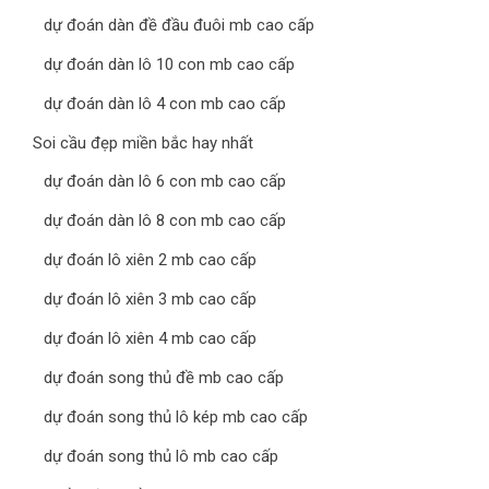
dự đoán dàn đề đầu đuôi mb cao cấp
dự đoán dàn lô 10 con mb cao cấp
dự đoán dàn lô 4 con mb cao cấp
Soi cầu đẹp miền bắc hay nhất
dự đoán dàn lô 6 con mb cao cấp
dự đoán dàn lô 8 con mb cao cấp
dự đoán lô xiên 2 mb cao cấp
dự đoán lô xiên 3 mb cao cấp
dự đoán lô xiên 4 mb cao cấp
dự đoán song thủ đề mb cao cấp
dự đoán song thủ lô kép mb cao cấp
dự đoán song thủ lô mb cao cấp