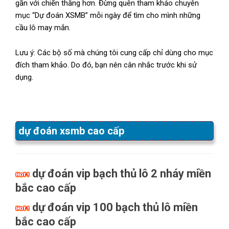
gần với chiến thắng hơn. Đừng quên tham khảo chuyên
mục “Dự đoán XSMB” mỗi ngày để tìm cho mình những
cầu lô may mắn.
Lưu ý: Các bộ số mà chúng tôi cung cấp chỉ dùng cho mục
đích tham khảo. Do đó, bạn nên cân nhắc trước khi sử
dụng.
dự đoán xsmb cao cấp
dự đoán vip bạch thủ lô 2 nháy miền
bắc cao cấp
dự đoán vip 100 bạch thủ lô miền
bắc cao cấp