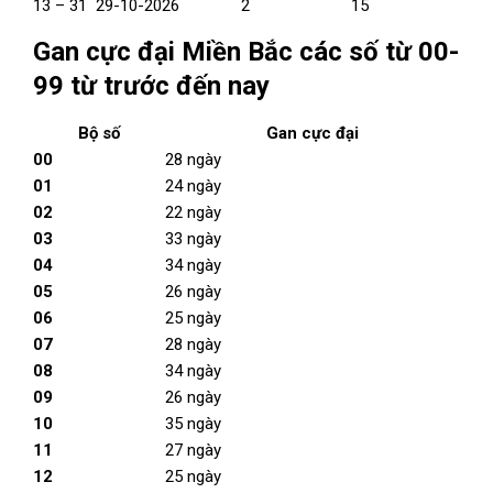
13 – 31
29-10-2026
2
15
Gan cực đại Miền Bắc các số từ 00-
99 từ trước đến nay
Bộ số
Gan cực đại
00
28
ngày
01
24
ngày
02
22
ngày
03
33
ngày
04
34
ngày
05
26
ngày
06
25
ngày
07
28
ngày
08
34
ngày
09
26
ngày
10
35
ngày
11
27
ngày
12
25
ngày