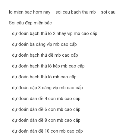
lo mien bac hom nay – soi cau bach thu mb – soi cau
Soi cầu đẹp miền bắc
dự đoán bạch thủ lô 2 nháy víp mb cao cấp
dự đoán ba càng víp mb cao cấp
dự đoán bạch thủ đề mb cao cấp
dự đoán bạch thủ lô kép mb cao cấp
dự đoán bạch thủ lô mb cao cấp
dự đoán cặp 3 càng víp mb cao cấp
dự đoán dàn đề 4 con mb cao cấp
dự đoán dàn đề 6 con mb cao cấp
dự đoán dàn đề 8 con mb cao cấp
dự đoán dàn đề 10 con mb cao cấp