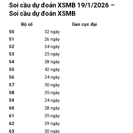
Soi cầu dự đoán XSMB 19/1/2026 –
Soi cầu dự đoán XSMB
Bộ số
Gan cực đại
50
32
ngày
51
26
ngày
52
24
ngày
53
25
ngày
54
28
ngày
55
42
ngày
56
24
ngày
57
30
ngày
58
35
ngày
59
24
ngày
60
28
ngày
61
35
ngày
62
29
ngày
63
30
ngày