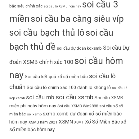
soi cầu 3
bắc siêu chính xác
soi cau lo XSMB hom nay
miền
soi cầu ba càng siêu víp
soi cầu bạch thủ lô
soi cầu
bạch thủ đề
Soi cầu Dự
soi cầu dự đoán kqxsmb
soi cầu hôm
đoán XSMB chính xác 100
nay
soi cầu lô
Soi cầu kết quả xổ số miền bắc
chuẩn
Soi cầu lô chính xác 100 đánh lô không lỗ
soi cầu lô
soi cầu xsmb
soi cầu mb
Soi cầu XSMB
kép xsmb
miễn phí ngày hôm nay
Soi cầu XSMB Win2888
soi cầu xổ số
sxmb
xsmb dự đoán xổ số miền bắc
miền bắc
soi xsmb
XSMN
hôm nay
Xổ Số Miền Bắc
xổ
XSMB năm 2021
XSMT
số miền bắc hôm nay