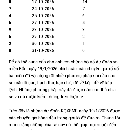
0
17-10-2026
14
7
24-10-2026
7
4
25-10-2026
6
6
27-10-2026
4
9
28-10-2026
3
5
29-10-2026
2
2
30-10-2026
1
8
31-10-2026
0
Để có thể cung cấp cho anh em những bộ số dự đoán xs
miền Bắc ngày 19/1/2026 chính xác, các chuyên gia xổ số
ba miền đã vận dụng rất nhiều phương pháp soi cầu như:
soi cầu lô gan, bạch thủ, bạc nhớ, đề về kép, đề về kép
lệch…Những phương pháp này đã được các cao thủ chia
sẻ và đã được kiểm chứng trên thực tế.
Trên đây là những dự đoán KQXSMB ngày 19/1/2026 được
các chuyên gia hàng đầu trong giới lô đề đưa ra. Chúng tôi
mong rằng những chia sẻ này có thể giúp mọi người đến