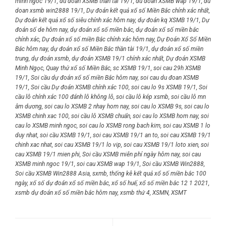
minh ngoc 19/1
,
du doan XSMB than tai 19/1
,
du doan XSMB wap 19/1
,
du
doan xsmb win2888 19/1
,
Dự đoán kết quả xổ số Miền Bắc chính xác nhất
,
Dự đoán kết quả xổ số siêu chính xác hôm nay
,
dự đoán kq XSMB 19/1
,
Dự
đoán số de hôm nay
,
dự đoán xổ số miền bắc
,
dự đoán xổ số miền bắc
chính xác
,
Dự đoán xổ số miền Bắc chính xác hôm nay
,
Dự Đoán Xổ Số Miền
Bắc hôm nay
,
dự đoán xổ số Miền Bắc thần tài 19/1
,
dự đoán xổ số miền
trung
,
dự đoán xsmb
,
dự đoán XSMB 19/1 chính xác nhất
,
Dự đoán XSMB
Minh Ngọc
,
Quay thử xổ số Miền Bắc
,
sc XSMB 19/1
,
soi cau 29h XSMB
19/1
,
Soi cầu dự đoán xổ số miền Bắc hôm nay
,
soi cau du đoan XSMB
19/1
,
Soi cầu Dự đoán XSMB chính xác 100
,
soi cau lo 9s XSMB 19/1
,
Soi
cầu lô chính xác 100 đánh lô không lỗ
,
soi cầu lô kép xsmb
,
soi cầu lô mn
âm dương
,
soi cau lo XSMB 2 nhay hom nay
,
soi cau lo XSMB 9s
,
soi cau lo
XSMB chinh xac 100
,
soi cầu lô XSMB chuẩn
,
soi cau lo XSMB hom nay
,
soi
cau lo XSMB minh ngoc
,
soi cau lo XSMB rong bach kim
,
soi cau XSMB 1 lo
duy nhat
,
soi cầu XSMB 19/1
,
soi cau XSMB 19/1 an to
,
soi cau XSMB 19/1
chinh xac nhat
,
soi cau XSMB 19/1 lo vip
,
soi cau XSMB 19/1 loto xien
,
soi
cau XSMB 19/1 mien phi
,
Soi cầu XSMB miễn phí ngày hôm nay
,
soi cau
XSMB minh ngoc 19/1
,
soi cau XSMB wap 19/1
,
Soi cầu XSMB Win2888
,
Soi cầu XSMB Win2888 Asia
,
sxmb
,
thống kê kết quả xổ số miền bắc 100
ngày
,
xổ số dự đoán xổ số miền bắc
,
xổ số huế
,
xổ số miền bắc 12 1 2021
,
xsmb dự đoán xổ số miền bắc hôm nay
,
xsmb thứ 4
,
XSMN
,
XSMT